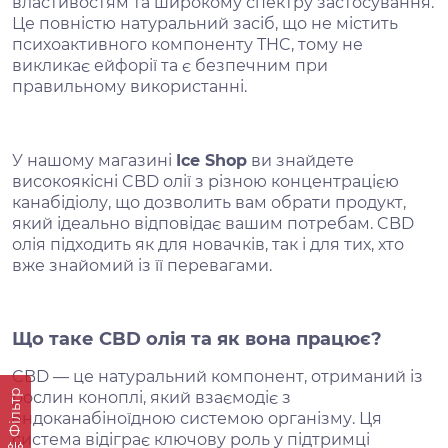
властивостям та широкому спектру застосування.
Це повністю натуральний засіб, що не містить
психоактивного компоненту THC, тому не
викликає ейфорії та є безпечним при
правильному використанні.
У нашому магазині
Ice Shop
ви знайдете
високоякісні CBD олії з різною концентрацією
канабідіолу, що дозволить вам обрати продукт,
який ідеально відповідає вашим потребам. CBD
олія підходить як для новачків, так і для тих, хто
вже знайомий із її перевагами.
Що таке CBD олія та як вона працює?
CBD — це натуральний компонент, отриманий із
Фільтр
рослин коноплі, який взаємодіє з
ендоканабіноїдною системою організму. Ця
система відіграє ключову роль у підтримці