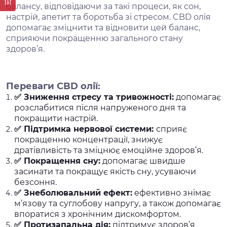
балансу, відповідаючи за такі процеси, як сон,
настрій, апетит та боротьба зі стресом. CBD олія
допомагає зміцнити та відновити цей баланс,
сприяючи покращенню загального стану
здоров’я.
Переваги CBD олії:
✅
Зниження стресу та тривожності:
допомагає
розслабитися після напруженого дня та
покращити настрій.
✅
Підтримка нервової системи:
сприяє
покращенню концентрації, знижує
дратівливість та зміцнює емоційне здоров’я.
✅
Покращення сну:
допомагає швидше
засинати та покращує якість сну, усуваючи
безсоння.
✅
Знеболювальний ефект:
ефективно знімає
м’язову та суглобову напругу, а також допомагає
впоратися з хронічним дискомфортом.
✅
Протизапальна дія:
підтримує здоров’я