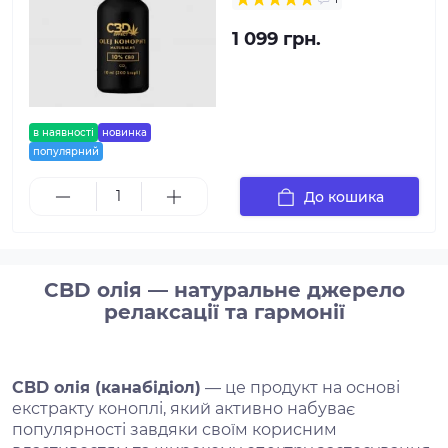
1 099 грн.
в наявності
новинка
популярний
До кошика
CBD олія — натуральне джерело
релаксації та гармонії
CBD олія (канабідіол)
— це продукт на основі
екстракту коноплі, який активно набуває
популярності завдяки своїм корисним