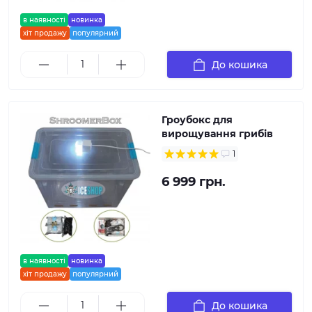
в наявності
новинка
хіт продажу
популярний
До кошика
Гроубокс для
вирощування грибів
1
6 999 грн.
в наявності
новинка
хіт продажу
популярний
До кошика