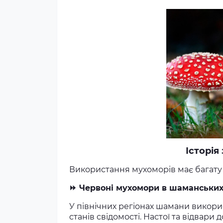
Історія
Використання мухоморів має багату і
⏩ Червоні мухомори в шаманських
У північних регіонах шамани викор
станів свідомості. Настої та відвари