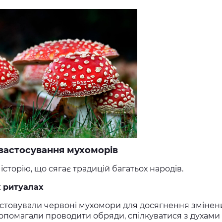
 застосування мухоморів
сторію, що сягає традицій багатьох народів.
 ритуалах
истовували червоні мухомори для досягнення змінен
 допомагали проводити обряди, спілкуватися з духами 