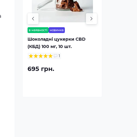
а
в наявності
новинка
Шоколадні цукерки CBD
(КБД) 100 мг, 10 шт.
1
695 грн.