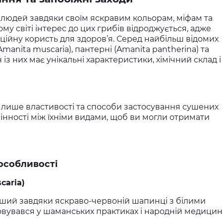
людей завдяки своїм яскравим кольорам, міфам та
му світі інтерес до цих грибів відроджується, адже
ційну користь для здоров’я. Серед найбільш відомих
manita muscaria), пантерні (Amanita pantherina) та
 із них має унікальні характеристики, хімічний склад і
Купити
 лише властивості та способи застосування сушених
інності між їхніми видами, щоб ви могли отримати
особливості
caria)
ший завдяки яскраво-червоній шапинці з білими
вувався у шаманських практиках і народній медицині