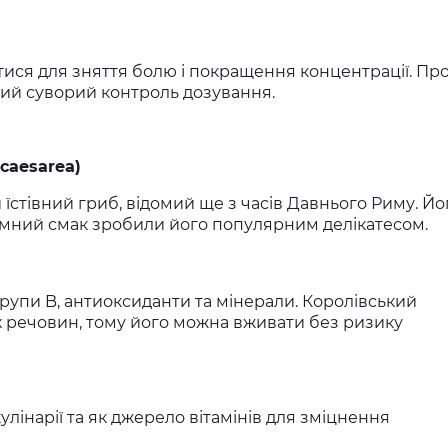
ися для зняття болю і покращення концентрації. Пр
ний суворий контроль дозування.
caesarea)
стівний гриб, відомий ще з часів Давнього Риму. Йо
мний смак зробили його популярним делікатесом.
групи B, антиоксиданти та мінерали. Королівський
х речовин, тому його можна вживати без ризику
улінарії та як джерело вітамінів для зміцнення