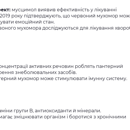
ект:
мусцимол виявив ефективність у лікуванні
 2019 року підтверджують, що червоний мухомор мож
увати емоційний стан.
оного мухомора досліджуються для лікування хворо
онцентрації активних речовин роблять пантерний
ення знеболювальних засобів.
терний мухомор може стимулювати імунну систему.
аміни групи B, антиоксиданти й мінерали.
агає зміцнювати організм і боротися з хронічними