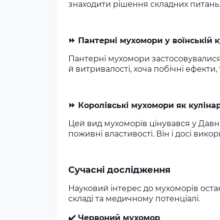
знаходити рішення складних питань
⏩ Пантерні мухомори у воїнській к
Пантерні мухомори застосовувалися
й витривалості, хоча побічні ефекти,
⏩ Королівські мухомори як кулін
Цей вид мухоморів цінувався у Давн
поживні властивості. Він і досі викор
Сучасні дослідження
Науковий інтерес до мухоморів ост
складі та медичному потенціалі.
✔️
Червоний мухомор