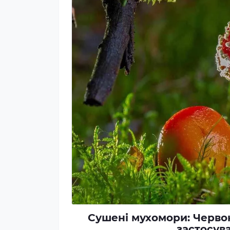
Сушені мухомори: Червоні
застосув