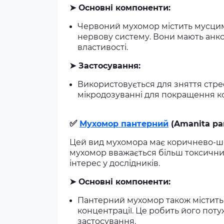
➤
Основні компоненти:
Червоний мухомор містить мусцим
нервову систему. Вони мають анкс
властивості.
➤
Застосування:
Використовується для зняття стрес
мікродозуванні для покращення ко
✅
Мухомор пантерний
(Amanita pa
Цей вид мухомора має коричнево-ш
мухомор вважається більш токсичним
інтерес у дослідників.
➤
Основні компоненти:
Пантерний мухомор також містить м
концентрації. Це робить його пот
застосування.