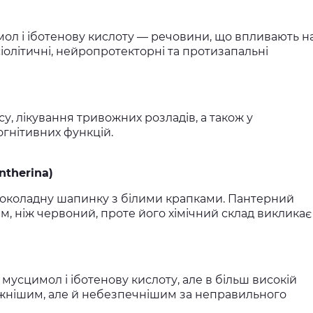
ол і іботенову кислоту — речовини, що впливають н
іолітичні, нейропротекторні та протизапальні
у, лікування тривожних розладів, а також у
гнітивних функцій.
ntherina)
околадну шапинку з білими крапками. Пантерний
, ніж червоний, проте його хімічний склад викликає
усцимол і іботенову кислоту, але в більш високій
ужнішим, але й небезпечнішим за неправильного