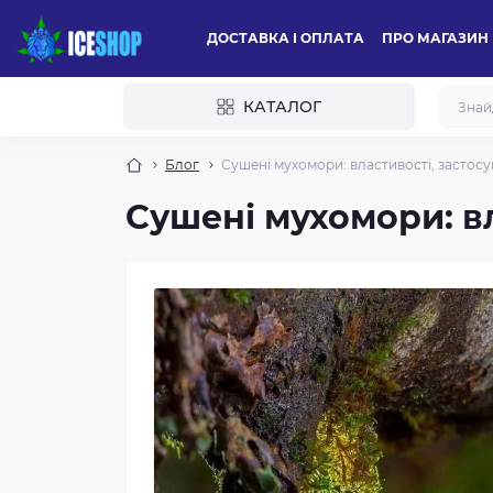
ДОСТАВКА І ОПЛАТА
ПРО МАГАЗИН
КАТАЛОГ
Блог
Сушені мухомори: властивості, застосу
Сушені мухомори: вл