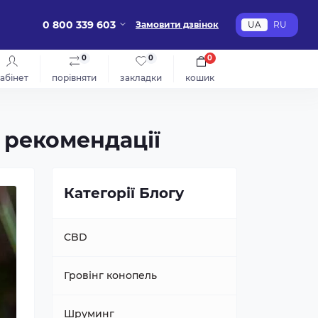
0 800 339 603
Замовити дзвінок
UA
RU
0
0
0
абінет
порівняти
закладки
кошик
а рекомендації
Категорії Блогу
CBD
Гровінг конопель
Шруминг