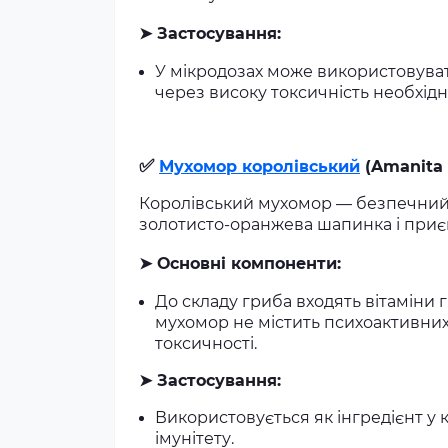
➤
Застосування:
У мікродозах може використовуват
через високу токсичність необхід
✅
Мухомор королівський
(Amanita 
Королівський мухомор — безпечний ї
золотисто-оранжева шапинка і приє
➤
Основні компоненти:
До складу гриба входять вітаміни 
мухомор не містить психоактивни
токсичності.
➤
Застосування:
Використовується як інгредієнт у к
імунітету.