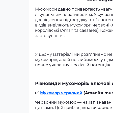
Мухомори давно привертають увагу 
лікувальним властивостям. У сучасно
дослідження підтверджують їх потен
видів виділяють мухомори червоні (A
королівські (Amanita caesarea). Кожен
застосування.
У цьому матеріалі ми розглянемо не
мухоморів, але й поглибимося у відм
повне уявлення про їхній потенціал.
Різновиди мухоморів: ключові 
✅
Мухомор червоний
(Amanita mus
Червоний мухомор — найвпізнавані
цятками. Цей гриб здавна використо