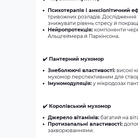
Психотерапія і анксіолітичний еф
тривожних розладів. Дослідження
знижувати рівень стресу й покращ
Нейропротекція:
компоненти черв
Альцгеймера й Паркінсона.
✔️ Пантерний мухомор
Знеболюючі властивості:
високі к
мухомор перспективним для створ
Імуномодуляція:
у мікродозах пан
✔️ Королівський мухомор
Джерело вітамінів:
багатий на віт
Протизапальні властивості:
допом
захворюваннями.