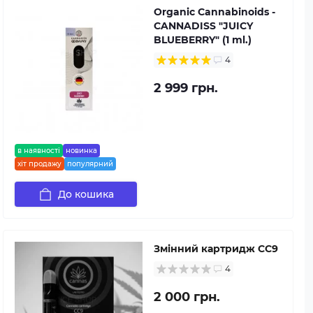
Organic Cannabinoids -
CANNADISS "JUICY
BLUEBERRY" (1 ml.)
4
2 999 грн.
в наявності
новинка
хіт продажу
популярний
До кошика
Змінний картридж CC9
4
2 000 грн.