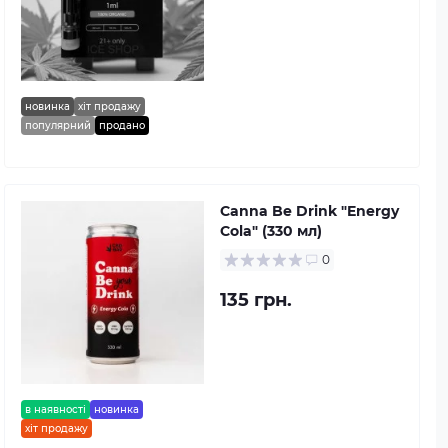
новинка
хіт продажу
популярний
продано
Canna Be Drink "Energy
Cola" (330 мл)
0
135 грн.
в наявності
новинка
хіт продажу