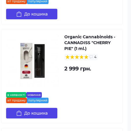
хіт продажу
популярний
До кошика
Organic Cannabinoids -
CANNADISS "CHERRY
PIE" (1 ml.)
4
2 999 грн.
в наявності
новинка
хіт продажу
популярний
До кошика