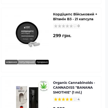
Кордіцепс Військовий +
Вітамін B3 - 21 капсула
0
299 грн.
новинка
популярний
продано
Organic Cannabinoids -
CANNADISS "BANANA
SMOTHIE" (1 ml.)
4