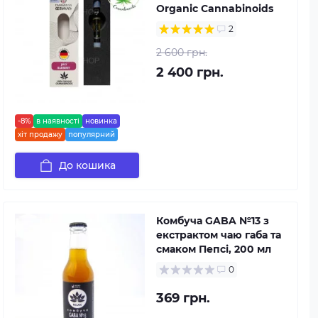
Organic Cannabinoids
2
2 600 грн.
2 400 грн.
-8%
в наявності
новинка
хіт продажу
популярний
До кошика
Комбуча GABA №13 з
екстрактом чаю габа та
смаком Пепсі, 200 мл
0
369 грн.