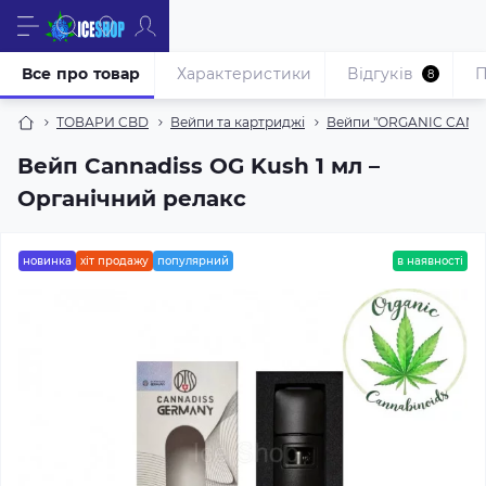
Все про товар
Характеристики
Відгуків
П
8
ТОВАРИ CBD
Вейпи та картриджі
Вейпи "ORGANIC CANN
Вейп Cannadiss OG Kush 1 мл –
Органічний релакс
новинка
хіт продажу
популярний
в наявності