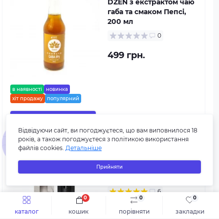
DZEN з екстрактом чаю
габа та смаком Пепсі,
200 мл
0
499 грн.
в наявності
новинка
хіт продажу
популярний
До кошика
Відвідуючи сайт, ви погоджуєтеся, що вам виповнилося 18
років, а також погоджуєтеся з політикою використання
файлів cookies.
Детальніше
Organic Cannabinoids -
CANNADISS "MANGO
Прийняти
JANGO" (1 ml.)
6
0
0
0
Швидке замовлення
До кошика
3 200 грн.
каталог
кошик
порівняти
закладки