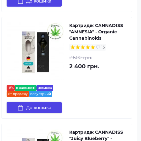
До кошика
Картридж CANNADISS
"AMNESIA" - Organic
Cannabinoids
13
2 600 грн.
2 400 грн.
-8%
в наявності
новинка
хіт продажу
популярний
До кошика
Картридж CANNADISS
"Juicy Blueberry" -