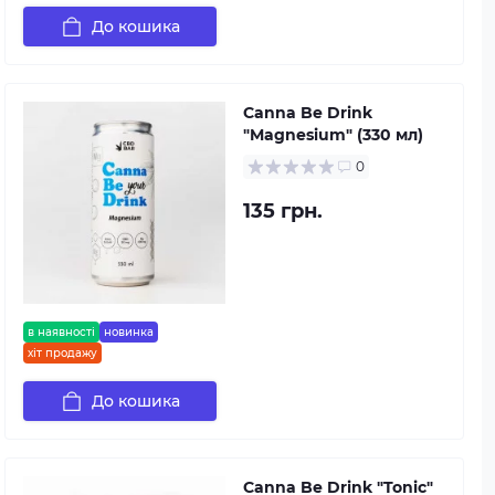
До кошика
Canna Be Drink
"Magnesium" (330 мл)
0
135 грн.
в наявності
новинка
хіт продажу
До кошика
Canna Be Drink "Tonic"