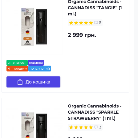
Organic Cannabinoids -
CANNADISS "TANGIE" (1
ml.)
5
2 999 грн.
в наявності
новинка
хіт продажу
популярний
До кошика
Organic Cannabinoids -
CANNADISS "SPARKLE
STRAWBERRY" (1 ml.)
3