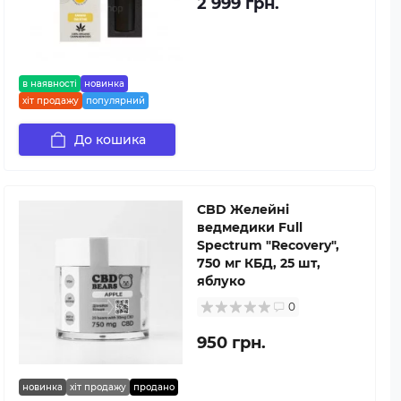
2 999 грн.
в наявності
новинка
хіт продажу
популярний
До кошика
CBD Желейні
ведмедики Full
Spectrum "Recovery",
750 мг КБД, 25 шт,
яблуко
0
950 грн.
новинка
хіт продажу
продано