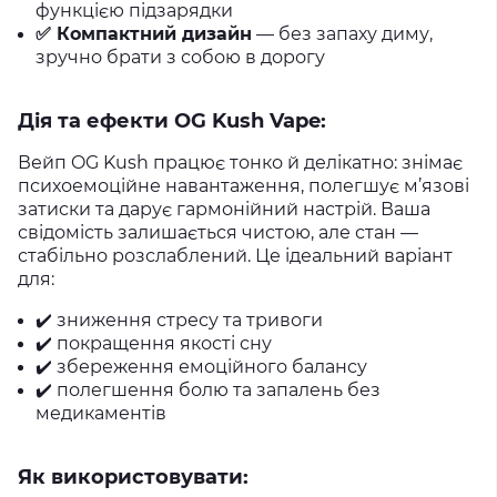
функцією підзарядки
✅ Компактний дизайн
— без запаху диму,
зручно брати з собою в дорогу
Дія та ефекти OG Kush Vape:
Вейп OG Kush працює тонко й делікатно: знімає
психоемоційне навантаження, полегшує м’язові
затиски та дарує гармонійний настрій. Ваша
свідомість залишається чистою, але стан —
стабільно розслаблений. Це ідеальний варіант
для:
✔️ зниження стресу та тривоги
✔️ покращення якості сну
✔️ збереження емоційного балансу
✔️ полегшення болю та запалень без
медикаментів
Як використовувати: