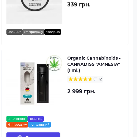
339 грн.
новинка
хіт продажу
продано
Organic Cannabinoids -
CANNADISS "AMNESIA"
(1 ml.)
12
2 999 грн.
в наявності
новинка
хіт продажу
популярний