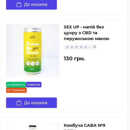
До кошика
SEX UP - напій без
цукру з CBD та
перуанською макою
0
130 грн.
в наявності
новинка
хіт продажу
До кошика
Комбуча GABA №9