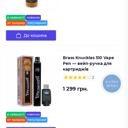
в наявності
новинка
хіт продажу
популярний
До кошика
Brass Knuckles 510 Vape
Pen — вейп-ручка для
картриджів
2
КНОПКА
ЗВ'ЯЗКУ
1 299 грн.
в наявності
новинка
хіт продажу
популярний