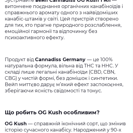
Зустрічайте
вейп Cannadiss OG Kush 1 мл
—
витончене поєднання органічних канабіноїдів і
справжнього аромату одного з найвідоміших
канабіс-штамів у світі. Цей пристрій створено
для тих, хто прагне природного розслаблення,
емоційної гармонії та відпочинку без
психоактивного ефекту.
Продукт від
Cannadiss Germany
— це 100%
натуральна формула, вільна від THC та HHC. У
складі лише легальні канабіноїди (CBD, CBN,
CBG) у чистій формі, без домішок і синтетики.
Вейп миттєво дарує м’який ефект заспокоєння,
зберігаючи ясність свідомості та тонус.
Що робить OG Kush особливим?
OG Kush
— справжній іконічний сорт, що змінив
історію сучасного канабісу. Народжений у 90-х