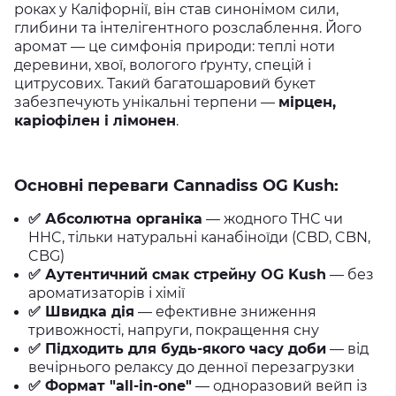
роках у Каліфорнії, він став синонімом сили,
глибини та інтелігентного розслаблення. Його
аромат — це симфонія природи: теплі ноти
деревини, хвої, вологого ґрунту, спецій і
цитрусових. Такий багатошаровий букет
забезпечують унікальні терпени —
мірцен,
каріофілен і лімонен
.
Основні переваги Cannadiss OG Kush:
✅ Абсолютна органіка
— жодного THC чи
HHC, тільки натуральні канабіноїди (CBD, CBN,
CBG)
✅ Аутентичний смак стрейну OG Kush
— без
ароматизаторів і хімії
✅ Швидка дія
— ефективне зниження
тривожності, напруги, покращення сну
✅ Підходить для будь-якого часу доби
— від
вечірнього релаксу до денної перезагрузки
✅ Формат "all-in-one"
— одноразовий вейп із