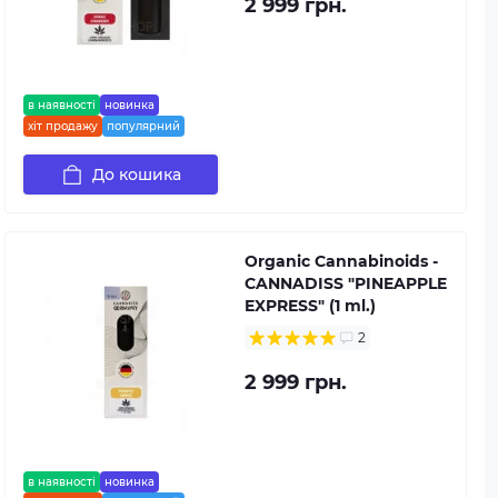
2 999 грн.
в наявності
новинка
хіт продажу
популярний
До кошика
Organic Cannabinoids -
CANNADISS "PINEAPPLE
EXPRESS" (1 ml.)
2
2 999 грн.
в наявності
новинка