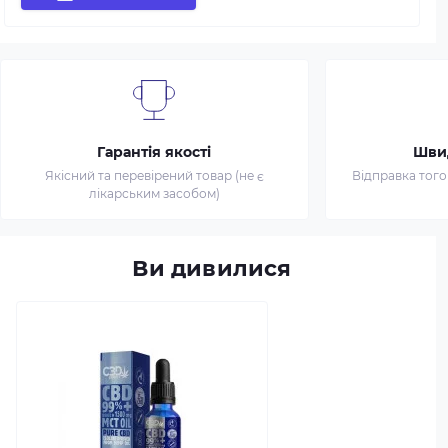
Гарантія якості
Шви
Якісний та перевірений товар (не є
Відправка того
лікарським засобом)
Ви дивилися