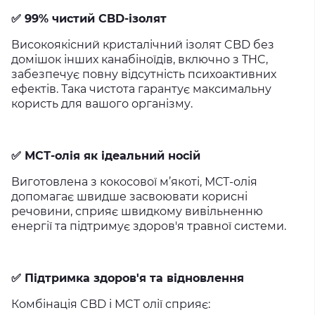
✅
99% чистий CBD-ізолят
Високоякісний кристалічний ізолят CBD без
домішок інших канабіноїдів, включно з THC,
забезпечує повну відсутність психоактивних
ефектів. Така чистота гарантує максимальну
користь для вашого організму.
✅
МСТ-олія як ідеальний носій
Виготовлена з кокосової м’якоті, МСТ-олія
допомагає швидше засвоювати корисні
речовини, сприяє швидкому вивільненню
енергії та підтримує здоров'я травної системи.
✅
Підтримка здоров'я та відновлення
Комбінація CBD і MCT олії сприяє: