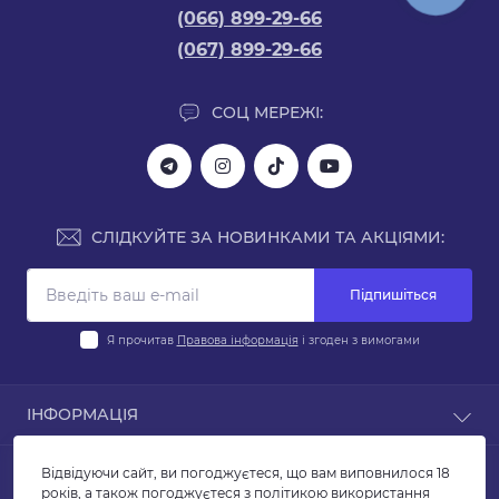
(066) 899-29-66
(067) 899-29-66
СОЦ МЕРЕЖІ:
СЛІДКУЙТЕ ЗА НОВИНКАМИ ТА АКЦІЯМИ:
Підпишіться
Я прочитав
Правова інформація
і згоден з вимогами
ІНФОРМАЦІЯ
Блог
ПОПУЛЯРНЕ
Відвідуючи сайт, ви погоджуєтеся, що вам виповнилося 18
Відгуки
років, а також погоджуєтеся з політикою використання