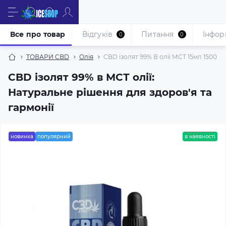
Все про товар
Відгуків
Питання
Iнфор
0
0
ТОВАРИ CBD
Олія
CBD ізолят 99% В олії МСТ 15мл 1500 мг
CBD ізолят 99% в МСТ олії:
Натуральне рішення для здоров'я та
гармонії
новинка
популярний
в наявності